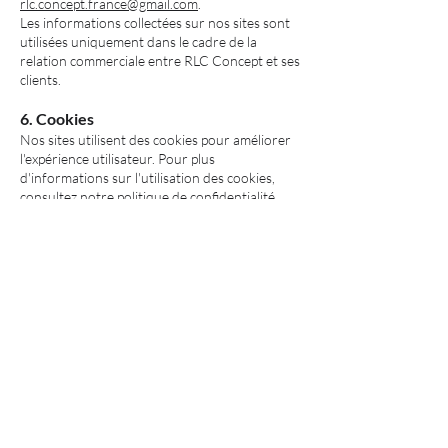
rlc.concept.france@gmail.com
.
Les informations collectées sur nos sites sont
utilisées uniquement dans le cadre de la
relation commerciale entre RLC Concept et ses
clients.
6. Cookies
Nos sites utilisent des cookies pour améliorer
l'expérience utilisateur. Pour plus
d'informations sur l'utilisation des cookies,
consultez notre politique de confidentialité
accessible sur chacun de nos sites.
7. Droit applicable
Les présentes mentions légales sont soumises
au droit français. En cas de litige, les tribunaux
français seront seuls compétents.
La Commission européenne fournit une
plateforme de règlement des litiges en
ligne (OS). Cette plateforme est
disponible à l'adresse
http://ec.europa.eu/consumers/odr/
. En