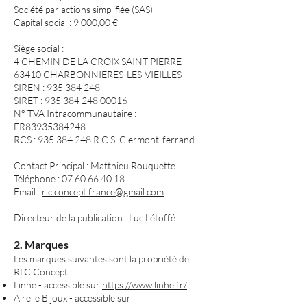
Société par actions simplifiée (SAS)
Capital social : 9 000,00 €
Siège social :
4 CHEMIN DE LA CROIX SAINT PIERRE
63410 CHARBONNIERES-LES-VIEILLES
SIREN : 935 384 248
SIRET : 935 384 248 00016
N° TVA Intracommunautaire :
FR83935384248
RCS : 935 384 248 R.C.S. Clermont-ferrand
Contact Principal : Matthieu Rouquette
Téléphone : 07 60 66 40 18
Email :
rlc.concept.france@gmail.com
Directeur de la publication : Luc Létoffé
2. Marques
Les marques suivantes sont la propriété de
RLC Concept :
Linhe - accessible sur
https://www.linhe.fr/
Airelle Bijoux - accessible sur